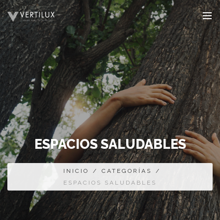
ESPACIOS SALUDABLES
INICIO
/
CATEGORÍAS
/
ESPACIOS SALUDABLES