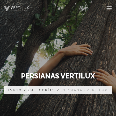
PERSIANAS VERTILUX
INICIO
/
CATEGORÍAS
/
PERSIANAS VERTILUX